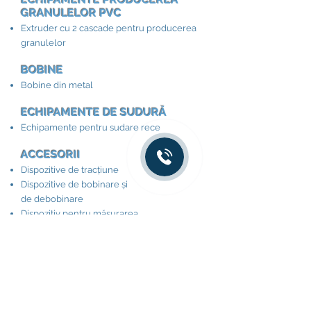
GRANULELOR PVC
Extruder cu 2 cascade pentru producerea
granulelor
BOBINE
Bobine din metal
ECHIPAMENTE DE SUDURĂ
Echipamente pentru sudare rece
ACCESORII​
Dispozitive de tracțiune
Dispozitive de bobinare și
de debobinare
Dispozitiv pentru măsurarea
lungimii cablului
Dispozitive pentru înfășurarea cablului în
colac