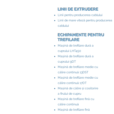
LINII DE EXTRUDERE
Linii pentru producerea cablului
Linii de mare viteză pentru producerea
cablului
ECHIPAMENTE PENTRU
TREFILARE
Mașină de trefilare dură a
cuprului LHT450
Mașină de trefilare dură a
cuprului 9DT
Mașină de trefilare medie cu
călire continuă 13DST
Mașină de trefilare medie cu
călire continuă 17DT
Mașină de călire și cositorire
a firului de cupru
Mașină de trefilare fină cu
călire continuă
Mașină de trefilare fină