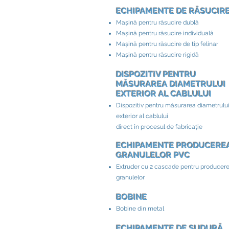
ECHIPAMENTE DE RĂSUCIRE
Mașină pentru răsucire dublă
Mașină pentru răsucire individuală
Mașină pentru răsucire de tip felinar
Mașină pentru răsucire rigidă
DISPOZITIV PENTRU
MĂSURAREA DIAMETRULUI
EXTERIOR AL CABLULUI​
Dispozitiv pentru măsurarea diametrulu
exterior al cablului
direct în procesul de fabricație
ECHIPAMENTE PRODUCERE
GRANULELOR PVC
Extruder cu 2 cascade pentru producer
granulelor
BOBINE
Bobine din metal
ECHIPAMENTE DE SUDURĂ