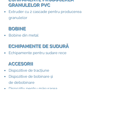
GRANULELOR PVC
Extruder cu 2 cascade pentru producerea
granulelor
BOBINE
Bobine din metal
ECHIPAMENTE DE SUDURĂ
Echipamente pentru sudare rece
ACCESORII​
Dispozitive de tracțiune
Dispozitive de bobinare și
de debobinare
Dispozitiv pentru măsurarea
lungimii cablului
Dispozitive pentru înfășurarea cablului în
colac