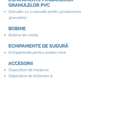
GRANULELOR PVC
Extruder cu 2 cascade pentru producerea
granulelor
BOBINE
Bobine din metal
ECHIPAMENTE DE SUDURĂ
Echipamente pentru sudare rece
ACCESORII​
Dispozitive de tracțiune
Dispozitive de bobinare și
de debobinare
Dispozitiv pentru măsurarea
lungimii cablului
Dispozitive pentru înfășurarea cablului în
colac