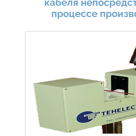
кабеля непосредст
процессе произв