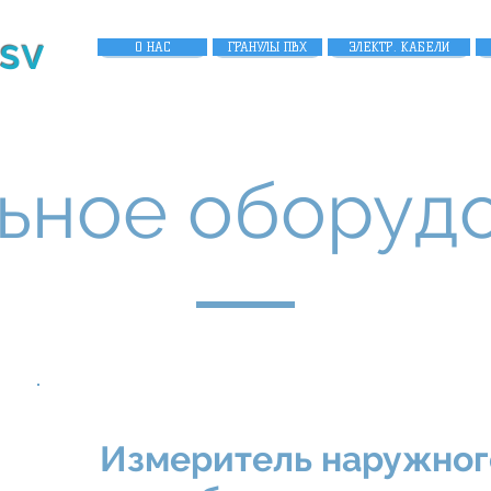
 SV
DESPRE NOI
О НАС
GRANULE PVC
ГРАНУЛЫ ПВХ
CABLURI ELECTRICE
ЭЛЕКТР. КАБЕЛИ
ьное оборуд
Измеритель наружног