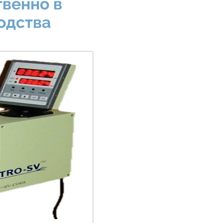
венно в
одства